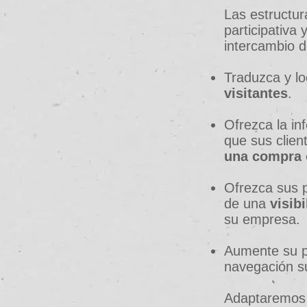
Las estructur
participativa
intercambio d
Traduzca y lo
visitantes
.
Ofrezca la in
que sus clien
una compra 
Ofrezca sus p
de una
visib
su empresa.
Aumente su pa
navegación s
Adaptaremos l