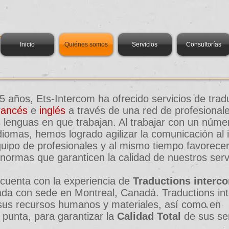
m
Inicio
Quiénes somos
Servicios
Consultorías
 años, Ets-Intercom ha ofrecido servicios de trad
rancés
e
inglés
a través de una red de profesional
s lenguas en que trabajan. Al trabajar con un núme
diomas, hemos logrado agilizar la comunicación al i
uipo de profesionales y al mismo tiempo favorecer
 normas que garanticen la calidad de nuestros servi
cuenta con la experiencia de
Traductions interc
iada con sede en Montreal, Canadá. Traductions in
sus recursos humanos y materiales, así como en
 punta, para garantizar la
Calidad Total
de sus ser