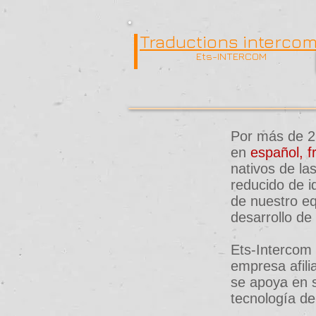
Traductions interco
Ets-INTERCOM
Por más de 25
en
español,
f
nativos de la
reducido de i
de nuestro eq
desarrollo de
Ets-Intercom 
empresa afil
se apoya en 
tecnología de