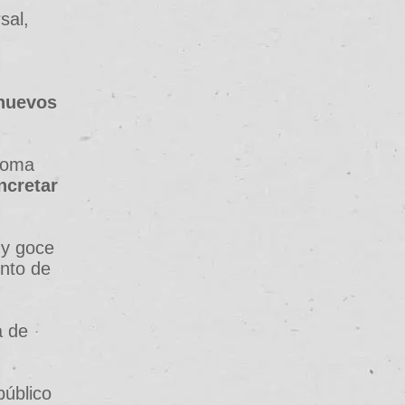
sal,
nuevos
dioma
ncretar
 y goce
ento de
a de
público