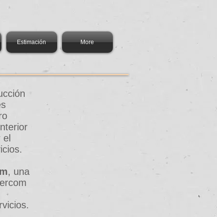
Estimación
More
ucción
es
ro
nterior
 el
cios.​
om
, una
tercom
vicios.