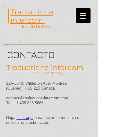
Traductions
intercom
Ets-INTERCOM
CONTACTO
Traductions intercom
Ets-INTERCOM
12A-6540, Wilderton Ave, Montreal
(Quebec) H3S 2L5 Canada
contact@traductions-intercom.com
Tel:
+1 438-823-5666
Haga
click aqui
para enviar un mensaje o
solicitar una estimación.